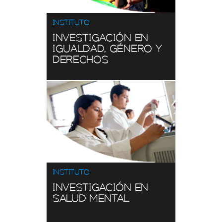
INSTITUTO
INVESTIGACIÓN EN
IGUALDAD, GÉNERO Y
ESTUDIANTES DEMOGRAFÍA
DERECHOS
Consulta
Ver aquí
ASIGNATURAS
INSTITUTO
Consulta
INVESTIGACIÓN EN
Ver aquí
SALUD MENTAL