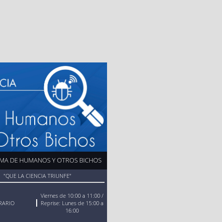
65
NTES
AFÍA
MA DE HUMANOS Y OTROS BICHOS
"QUE LA CIENCIA TRIUNFE"
Viernes de 10:00 a 11:00 /
RARIO
Reprise: Lunes de 15:00 a
16:00