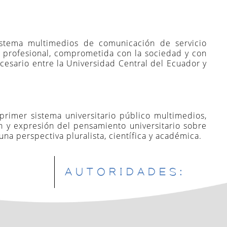
ÓN
oceso de cambio de
orar los siguientes
as Físicas y
sistema multimedios de comunicación de servicio
a profesional, comprometida con la sociedad y con
ecesario entre la Universidad Central del Ecuador y
ISTEMAS
a atendiendo
niversidad
 primer sistema universitario público multimedios,
ONES
ión y expresión del pensamiento universitario sobre
ORREO
 una perspectiva pluralista, científica y académica.
IONARIO
 dentro de la
AUTORIDADES:
R