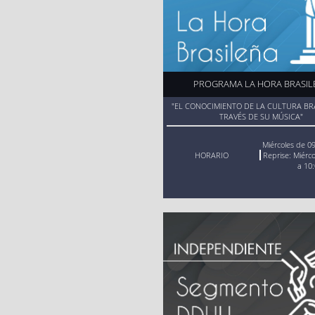
PROGRAMA LA HORA BRASIL
"EL CONOCIMIENTO DE LA CULTURA BR
TRAVÉS DE SU MÚSICA"
Miércoles de 09
HORARIO
Reprise: Miérc
a 10