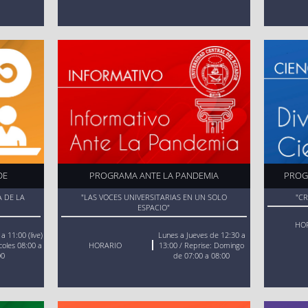
Ver aquí
Ver aquí
24, 26, 27 30 y 31 de diciembre del 2024 habrá at
iguiente enlace, llene el formulario y el pe
Jurídicos Gratuitos se comunicará con usted.
e.com/r/9bZwNhFt66
GRADO
DOCENTES
INVESTI
Consulta
Consulta
Ver aquí
Ver aquí
DE
PROGRAMA ANTE LA PANDEMIA
PROG
 DE LA
"LAS VOCES UNIVERSITARIAS EN UN SOLO
"C
ESPACIO"
HO
a 11:00 (live)
Lunes a Jueves de 12:30 a
coles 08:00 a
HORARIO
13:00 / Reprise: Domingo
00
de 07:00 a 08:00
TITULADOS
POSGRADO