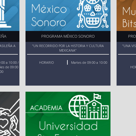
EÑA
PROGRAMA MÉXICO SONORO
PRO
ASILEÑA A
"UN RECORRIDO POR LA HISTORIA Y CULTURA
"UNA VI
MEXICANA"
:00 a 10:00 /
HORARIO
Martes de 09:00 a 10:00
oles de 09:00
HO
:00