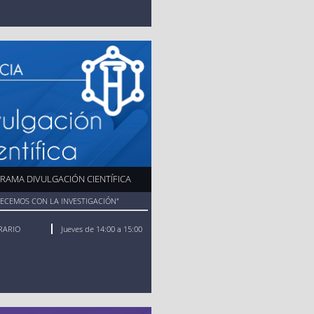
ención virtual
rsonal de los
GACIÓN
RAMA DIVULGACIÓN CIENTÍFICA
RECEMOS CON LA INVESTIGACIÓN"
RARIO
Jueves de 14:00 a 15:00