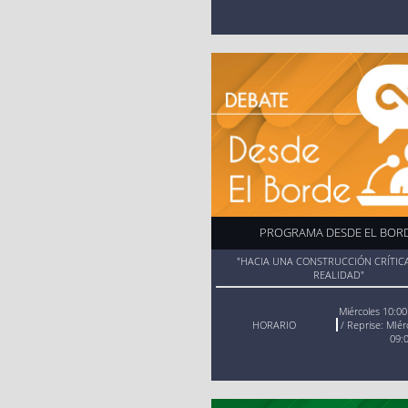
Ver aquí
Los días 23, 
Ingrese al s
Consultorios 
https://forms.offic
TITULADOS 
Consulta
Ver aquí
PROGRAMA DESDE EL BOR
"HACIA UNA CONSTRUCCIÓN CRÍTICA
REALIDAD"
Miércoles 10:00 
HORARIO
/ Reprise: MIér
09:
POSGRADO
Consulta