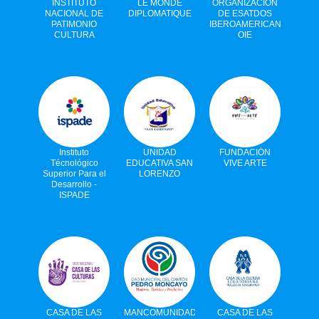
INSTITUTO
LE MONDE
ORGANIZACIÓN
NACIONAL DE
DIPLOMATIQUE
DE ESATDOS
PATIMONIO
IBEROAMERICANOS
CULTURA
OIE
Instituto
UNIDAD
FUNDACIÓN
Técnológico
EDUCATIVA SAN
VIVE ARTE
Superior Para el
LORENZO
Desarrollo -
ISPADE
CASA DE LAS
MANCOMUNIDAD
CASA DE LAS