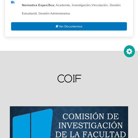
Normativa Específica:
Academia, Investigación,Vinculación, Gestión
Estudiantil, Gestión Administrativa
Ver Documentos
ESTUDIANTES DEMOGRAFÍA
Visor de contenido web
Consulta
Ver aquí
COIF
ASIGNATURAS
Consulta