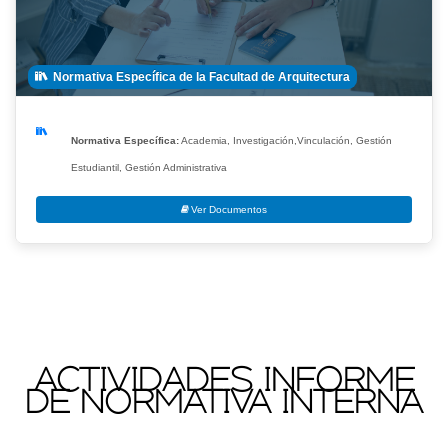
Normativa Específica de la Facultad de Arquitectura
Normativa Específica:
Academia, Investigación,Vinculación, Gestión
Estudiantil, Gestión Administrativa
Ver Documentos
Visor de contenido web
ACTIVIDADES INFORME
DE NORMATIVA INTERNA