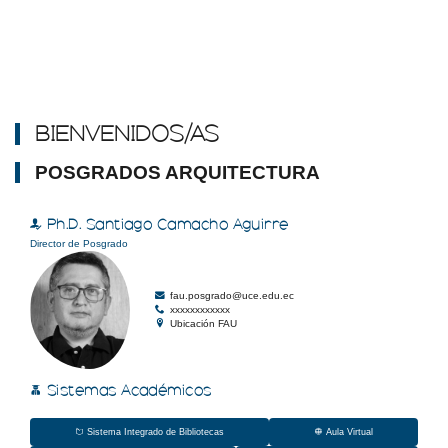
Ver aquí
Visor de contenido web
BIENVENIDOS/AS
POSGRADOS ARQUITECTURA
TITULADOS GRADO
Ph.D. Santiago Camacho Aguirre
Consulta
Director de Posgrado
Ver aquí
fau.posgrado@uce.edu.ec
xxxxxxxxxxxx
Ubicación FAU
Sistemas Académicos
Sistema Integrado de Bibliotecas
Aula Virtual