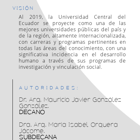
¬ Movilidad Humana.
SOPORTE TÉCNICO
DESERCIÓN
VISIÓN
Consulta
¬ Trámites Administrativos.
Al 2019, la Universidad Central del
En caso de requerir ayuda por favor comuniquese con
soporte.tecnico@uce.edu.ec
Ecuador se proyecte como una de las
Ver aquí
mejores universidades públicas del país y
ATENCIÓN VIRTUAL
de la región, altamente internacionalizada,
con carreras y programas pertinentes en
todas las áreas del conocimiento, con una
Los días 23, 24, 26, 27 30 y 31 de diciembre del 2024
habrá atención virtual Ingrese al siguiente enlace,
significativa incidencia en el desarrollo
llene el formulario y el personal de los Consultorios
humano a través de sus programas de
Jurídicos Gratuitos se comunicará con usted.
investigación y vinculación social.
https://forms.office.com/r/9bZwNhFt66
DOCENTES
Consulta
AUTORIDADES:
Dr. Arq. Mauricio Javier González
Ver aquí
González.
DECANO
Dra. Arq. María Isabel Orquera
CONSULTAS POWER BI
Jácome.
SUBDECANA