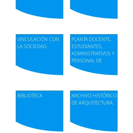
VINCULACIÓN CON
PLANTA DOCENTE,
LA SOCIEDAD.
ESTUDIANTES,
ESTUDIANTES DEMOGRAFÍA
ADMINISTRATIVOS Y
Consulta
PERSONAL DE
Ver aquí
SERVICIO.
BIBLIOTECA
ARCHIVO HISTÓRICO
DE ARQUITECTURA.
ASIGNATURAS
Consulta