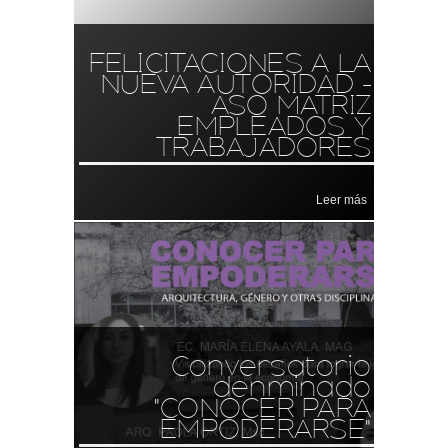
FELICITACIONES A LA
NUEVA AUTORIDAD -
ASO MATRIZ
EMPLEADOS Y
TRABAJADORES
Leer más
Conversatorio
denminado
"CONOCER PARA
EMPODERARSE"