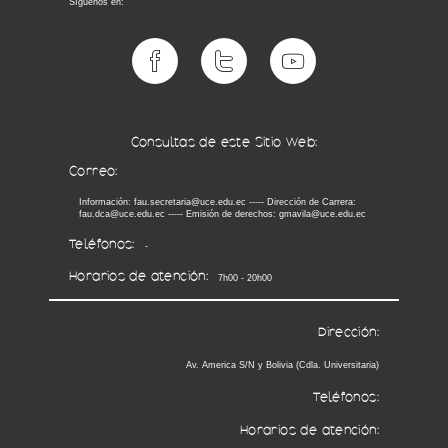
Síguenos en:
Consultas de este Sitio Web:
Correo:
Información: fau.secretaria@uce.edu.ec ----- Dirección de Carrera:
fau.dca@uce.edu.ec ----- Emisión de derechos: gmavila@uce.edu.ec
Teléfonos:
-
Horarios de atención:
7h00 - 20h00
Dirección:
Av. America S/N y Bolivia (Cdla. Universitaria)
Teléfonos:
Horarios de atención: