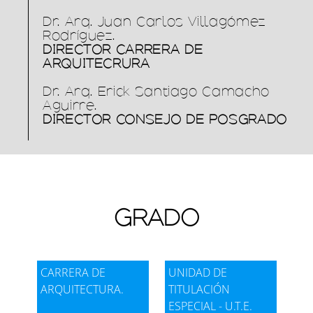
Dr. Arq. Juan Carlos Villagómez
Rodríguez.
DIRECTOR CARRERA DE
ARQUITECRURA
Dr. Arq. Erick Santiago Camacho
NIVELACIÓN
Aguirre.
Consulta
DIRECTOR CONSEJO DE POSGRADO
Ver aquí
Visor de contenido web
GRADO
ESTUDIANTES
CARRERA DE
UNIDAD DE
Consulta
ARQUITECTURA.
TITULACIÓN
Ver aquí
ESPECIAL - U.T.E.