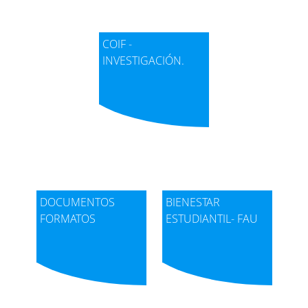
Ver aquí
COIF -
INVESTIGACIÓN.
MOVILIDAD
Consulta
Ver aquí
DOCUMENTOS
BIENESTAR
FORMATOS
ESTUDIANTIL- FAU
IDIOMAS
Consulta