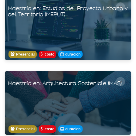
Maestría en: Estudios del Proyecto Urbano y
POSGRADO
del Territorio (MEPUT)
Consulta
Ver aquí
Presencial
costo
duracion
Maestría en: Arquitectura Sostenible (MAS)
TITULADOS POSGRADO
Consulta
Ver aquí
Presencial
costo
duracion