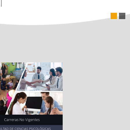
65
NTES
AFÍA
Carreras No Vigentes
ULTAD DE CIENCIAS PSICOLÓGICAS