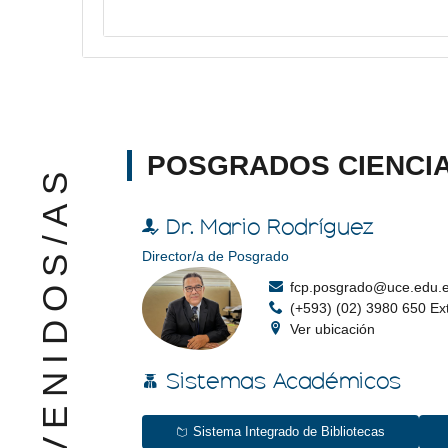
POSGRADOS CIENCI
Visor de contenido web
BIENVENIDOS/AS
Dr. Mario Rodríguez
Director/a de Posgrado
fcp.posgrado@uce.edu.
(+593) (02) 3980 650 Ext
Ver ubicación
Sistemas Académicos
Sistema Integrado de Bibliotecas