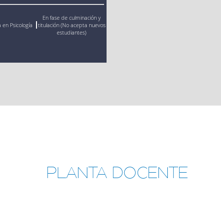
ención virtual
En fase de culminación y
 en Psicología
titulación (No acepta nuevos
rsonal de los
estudiantes)
GACIÓN
PLANTA DOCENTE