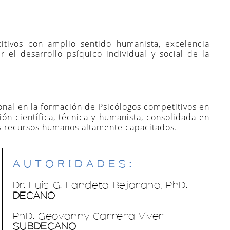
ÓN
oceso de cambio de
orar los siguientes
as Físicas y
itivos con amplio sentido humanista, excelencia
r el desarrollo psíquico individual y social de la
ISTEMAS
a atendiendo
niversidad
ional en la formación de Psicólogos competitivos en
ión científica, técnica y humanista, consolidada en
ONES
los recursos humanos altamente capacitados.
ORREO
IONARIO
 dentro de la
AUTORIDADES:
Dr. Luis G. Landeta Bejarano, PhD.
DECANO
R
PhD. Geovanny Carrera Viver
SUBDECANO