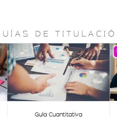
 U Í A S D E T I T U L A C I Ó
Guía Cuantitativa