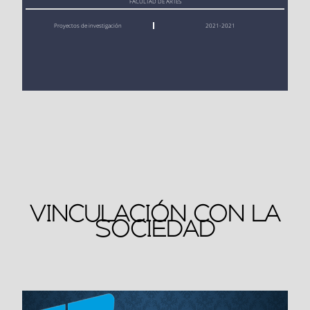
FACULTAD DE ARTES
3ro y 2do semestre
Viernes 1
Matrículas ordinaria
13:00 - 17:00
Proyectos de investigación
2021-2021
8 de octu
s (
ESTUDIANTES 
Martes 7 
Matrículas ordinaria
13:00 - 17:00
bre de 20
NO REGULARES
) 1
de octubr
s (
ESTUDIANTES 
24
er
 semestre
e de 2025
NO REGULARES
) 
9no, 8vo semes
tre
Sábado 19 
Todos los estudian
08:00 - 12:
de octubr
tes rezagados
00
Miércoles 
Matrículas ordinaria
08:00 - 12:00
e de 2024
8 de octu
s (
ESTUDIANTES 
Webコンテンツの表示
bre de 20
NO REGULARES
) 
25
7mo, 6to y 5t
Del 21 al 
Matrículas Extraor
o  semestre
25 de oct
dinarias
VINCULACIÓN CON LA
ubre del 
SOCIEDAD
2024
Miércoles 
Matrículas ordinaria
13:00 - 17:00
8 de octu
s (
ESTUDIANTES 
bre de 20
NO REGULARES
) 
Del 5 al 
Matrículas especial
25
4to, 3ro y 2do 
8 de novi
es autorizadas por 
semestre
embre de 
la Sra. Vicerrectora 
2024
Académica