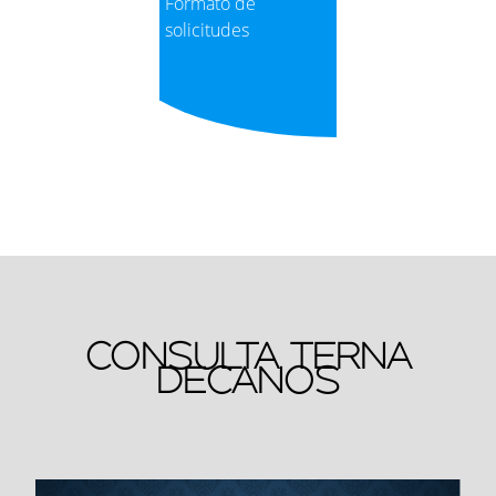
Formato de
El proceso de cambio de modalidad deberá ser tratado como un cambio de
solicitudes
carrera; por tanto, se deberá cumplir con todos los requisitos y
DANZA
Paulina Mármol
procedimientos establecidos en el mismo.
LA DOCUMENTACIÓN DEBE SER ESCANEADA A COLOR Y ENVIADA EN
FORMATO PDF
LA DOCUMENTACIÓN ESTÁ SUJETA A VERIFICACIÓN; EN EL CASO DE
PARA ADQUIRIR EL DERECHO GENERAL DE TRÁMITE
CONSTATAR FRAUDE SE APLICARÁ LA SANCIÓN CORRESPONDIENTE
ADMINISTRATIVO
ESTIPULADA EN EL ESTATUTO UNIVERSITARIO EN EL ARTICULO 113.3
FALTAS MUY GRAVES; Y, EL TRÁMITE QUEDARÁ AUTOMÁTICAMENTE
Webコンテンツの表示
ANULADO
NOMBRE DEL PERSONAL RESPONSABLE
CORREO
EN TODA SOLICITUD POR FAVOR UBICAR UN NÚMERO DE TELÉFONO
CONVENCIONAL Y CELULAR DE CONTACTO Y CORREO ELECTRÓNICO
PERSONAL E INSTITUCIONAL ( PARA ESTUDIANTES ACTUALES)
CONSULTA TERNA
EVELYN VANESSA ANDRADE DURAN
far.financiero@uc
DECANOS
NOMBRE DEL PERSONA
CARRERA
BLE
ARTES PLÁSTICAS REDISEÑO
Angélica Becerra