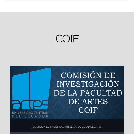
o  semestre
POSGRADO
Consulta
Webコンテンツの表示
Miércoles 
Matrículas ordinaria
13:00 - 17:00
16 de oct
s (
ESTUDIANTES 
CALENDARIZACIÓN:
Ver aquí
ubre de 2
NO REGULARES
) 
FECHA
SEMESTRE
HORARIO
024
4to, 3ro y 2do 
COIF
semestre
Lunes 6 d
Matrículas ord
08:00 - 12:
e octubre 
inarias (
ESTUD
00
Jueves 17 
Estudiantes rezaga
08:00 - 12:00
de 2025
IANTES REGULAR
de octubr
dos de movilidad
ES
) 9no, 8vo s
e de 2024
emestre
TITULADOS POSGRADO
Jueves 17 
Todos los estudian
13:00 - 17:00
Consulta
Lunes 6 d
Matrículas ordinaria
13:00 - 17:00
de octubr
tes rezagados
e octubre 
s (
ESTUDIANTES 
e de 2024
Ver aquí
de 2025
REGULARES
) 7mo, 
6to y 5to  semestre
Viernes 1
Matrículas ordinaria
08:00 - 12:00
8 de octu
s (
ESTUDIANTES 
Martes 7 
Matrículas ordinaria
08:00 - 12:00
bre de 20
REGULARES
) 1er
 s
COMISIÓN DE INVESTIGACIÓN DE LA FACULTAD DE ARTES
de octubr
s (
ESTUDIANTES 
24
emestre
e de 2025
REGULARES
) 4to, 