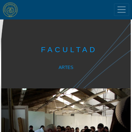
Webコンテンツの表示
ARTES ESCÉNICAS REDISEÑO
ARTES MUSICALES
ARTES PLÁSTICAS REDISEÑO
DANZA
COMISIÓN DE INVESTIGACIÓN DE LA
VINCULACIÓN CON LA SOCIEDAD
RESOLUCIONES PAC
CONGRESO NACIONAL ARTES
CÓDIGO DE ÉTICA
CONSULTA PARA INTEGRAR LA TERNA
https://www.uce.edu.ec/ja/web/far/archive_noticias?
https://www.uce.edu.ec/ja/web/far/archive_noticias?
https://www.uce.edu.ec/ja/web/far/archive_noticias?
artID=4539436
artID=4237309
artID=3571317
SITIO EN MANTENIMIENTO
FACULTAD DE ARTES
ESCÉNICAS
DE POSTULANTES A DECANO/AS
SEGUIMIENTO GRADUADOS
MAIL UCE
Formularios UCE
NORMATIVA UCE
DOCENTES POSTULANTES UCE
AUTORIDADES
UCE en Cifras
Inscripción Plan de Retiro
PROGRAMACIÓN DE
PROGRAMACIÓN DE
FACULTAD
Voluntario (Jubilación) Año
ACTIVIDADES ACADÉMICAS UCE
ACTIVIDADES ACADÉMICAS UCE
Periódico Desde
la U
2027
2025-2026
2024-2025
La Universidad Central del Ecuador, convoca al Concurso de Méritos y
ARTES
MIEMBROS HONORABLE
ESTATUTO
FORMULARIO DE SOLICITUD DE
CONSULTAS
Oposición para vincular personal académico titular en las categorias: Auxiliar,
CORREO ELECTRÓNICO
Agregado y Principal.
UNIVERSITARIO
CONSEJO
SOPORTE TÉCNICO
UNIVERSITARIO
CÓDIGO DE ÉTICA
DECANOS,
FORMULARIO DE CAPACITACIÓN
Para ingresar al correo institucional:
Plataforma Docentes Postulantes:
3月 17, 2026 |
9月 29, 2025 |
9月 04, 2024 |
REGISTRO DE GRADUADOS
SUBDECANOS Y
TECNOLÓGICA/ACADÉMICA
mail.uce.edu.ec
docentespostulantes.uce.edu.ec
SECRETARIOS
PEDI 2018-2022
DIRECTORES ACTUALES
El servicio de Consultorio Jurídico ya se
FORMULARIO DE SERVICIO DE CORREO
Para ingresar al manual de usuario:
ABOGADOS
Ingresar al manual de usuario:
manual
manual de
encuentra atendiendo de forma presencial en
Para tu registro en la Aplicación ingresa en:
Titulación
ELECTRÓNICO INSTITUCIONAL
las tres sedes de la Universidad Central del
de usuario
usuario
Ecuador.
FORMULARIO DE
MANTENIMIENTO/REPARACIÓN DE
NIVELACIÓN
Seguimiento a Graduados Facultad de Ingeniería,
Sede Sur: Sur de Quito – Sector Villaflora.
La Dirección de Tecnologías de Información y Telecomunicaciones ha iniciado
EQUIPOS
Matriculados
Ciencias Físicas y Matemática
FORMULARIO DE PRÉSTAMO DE
un proceso de cambio de la infraestructura tecnológica del correo electrónico