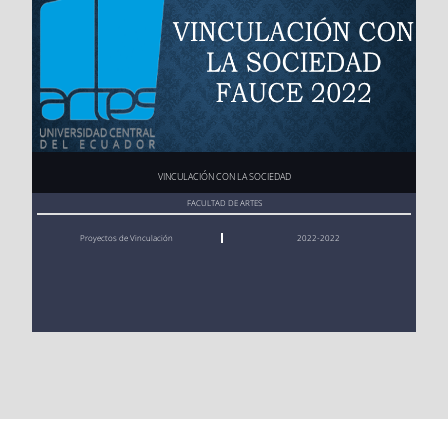
Jueves 9 
Matrículas ordinaria
08:00 - 12:00
de octubr
s (
ESTUDIANTES 
Lunes 15 
Inicio de actividad
e de 2025
REGULARES
) 1er
 s
de abril 
es académicas (cla
emestre
de 2024
ses)
Jueves 9 
Matrículas ordinaria
13:00 - 17:00
Ningún estudiante se puede matricular en asignaturas de más de dos
de octubr
s (
ESTUDIANTES 
e de 2025
NO REGULARES
) 1
niveles.
VINCULACIÓN CON LA SOCIEDAD
er
 semestre
El estudiante debe matricularse en la/s materia/s de más bajo nivel. No se
FACULTAD DE ARTES
pueden dejar asignaturas de un nivel inferior pendientes cuando se
Proyectos de Vinculación
2022-2022
Viernes 1
Estudiantes rezaga
08:00 - 12:00
matricula en alguna asignatura de nivel inmediato superior.
0 de octu
dos de movilidad
bre de 20
25
REQUISITOS PARA LOS
Viernes 1
Todos los estudian
13:00 - 17:00
CAMBIOS DE CARRERA,
0 de octu
tes rezagados
bre de 20
UNIVERSIDAD, REINGRESOS
25
Webコンテンツの表示