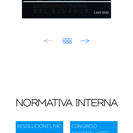
postulación)
Solicitud dirigida al Decano de l
Leer más
a Facultad a la que solicita el c
Tener una materia homologable
ambio
Certificado de materias aprobadas 
Tener aprobado el 100% de dos sem
y reprobadas
estres
Certificado de no haber agotado t
Cumplir con el puntaje mínimo de 
ercera matrícula
admisión de cohorte de la carrera 
receptora (nota de
postulación)
Certificado de no tener impedimen
Webコンテンツの表示
to legal
Tener dos materia homologable
NORMATIVA INTERNA
Copias certificadas de los sílabo
s
Certificado de materias aprobadas 
y reprobadas
Copia certificada de la malla cur
RESOLUCIONES PAC
CONGRESO
ricular
Certificado de no haber agotado t