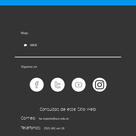
Webコンテンツの表示
Blogs:
WEB
Síguenos en:
Consultas de este Sitio Web:
Correo:
far.soporte@uce.edu.ec
Teléfonos:
2521-341 ext 16