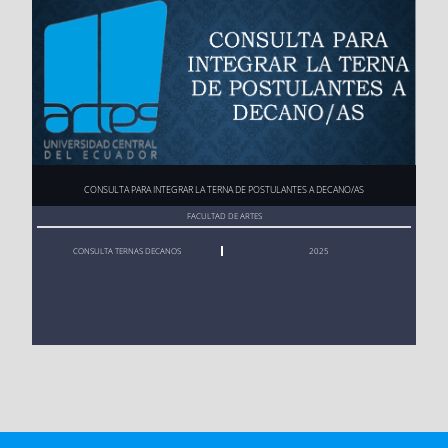
NORMATIAS VIGENTES
ARTES ESCÉNICAS
Paulina Lorena Moya
REGLAMENTO DE SEGUNDAS
CARRERAS
PUNTAJE DE CORTE 2024-2024
ARTES MUSICALES
Gissela Ortega Godoy
REGLAMENTO DE TERCERAS
MATRÍCULAS, REINGRESOS,
CAMBIOS DE UNIVERSIDAD Y
CONSULTA PARA INTEGRAR LA TERNA DE POSTULANTES A DECANO/AS
DANZA
Paulina Mármol
CARRERA
INFORMACIÓN
FACULTAD DE ARTES
SENESCYT PERSONAS
CONSULTA TERNAS DECANOS
2025
EXTRANJERAS
REGISTRO DE TÍTULOS
EXTRANJEROS
PARA ADQUIRIR EL DERECHO GENERAL DE TRÁMITE
ADMINISTRATIVO
NOMBRE DEL PERSONAL RESPONSABLE
CORREO
far.financiero@
PAOLA CECILIA SÁNCHEZ JARAMILLO
Webコンテンツの表示
pcsanchez@uce